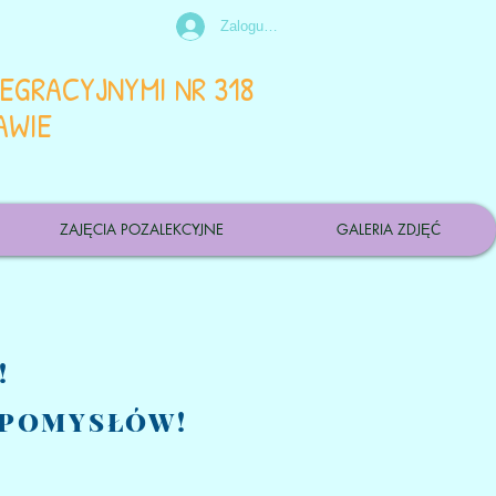
Zaloguj się
EGRACYJNYMI NR 318
AWIE
ZAJĘCIA POZALEKCYJNE
GALERIA ZDJĘĆ
Y!
 POMYSŁÓW!