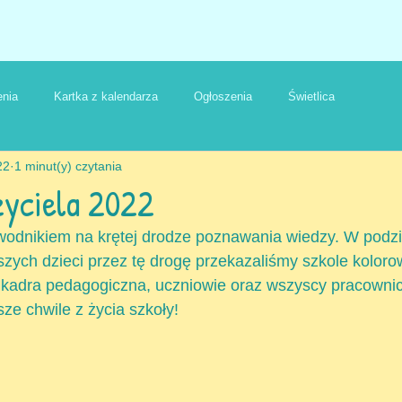
nia
Kartka z kalendarza
Ogłoszenia
Świetlica
22
1 minut(y) czytania
zyciela 2022
ewodnikiem na krętej drodze poznawania wiedzy. W podz
zych dzieci przez tę drogę przekazaliśmy szkole koloro
kadra pedagogiczna, uczniowie oraz wszyscy pracownic
ze chwile z życia szkoły!