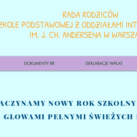
RADA RODZICÓW
ZKOLE PODSTAWOWEJ Z ODDZIAŁAMI INT
IM. J. CH. ANDERSENA W WARSZ
DOKUMENTY RR
DEKLARACJE WPŁAT
ACZYNAMY NOWY ROK SZKOLN
 GŁOWAMI PEŁNYMI ŚWIEŻYCH