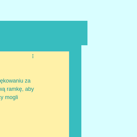
iękowaniu za 
wą ramkę, aby 
y mogli 