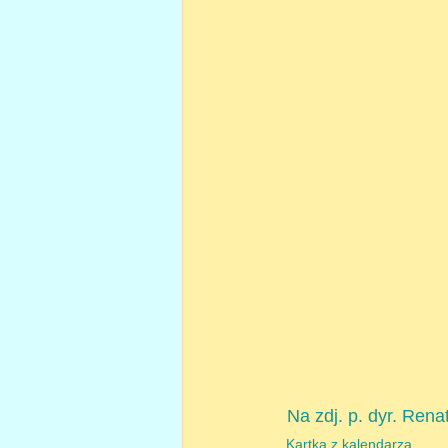
 Na zdj. p. dyr. R
Kartka z kalendarza