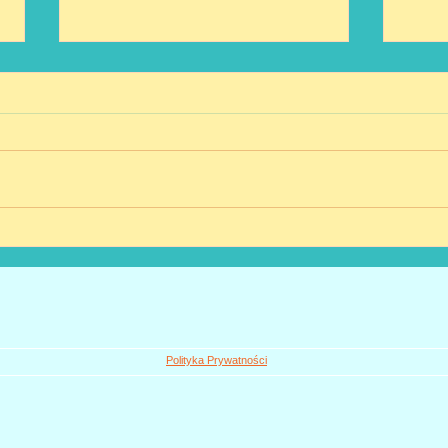
Mikoł
Hawajski Bal Karnawałowy 2024
Polityka Prywatności