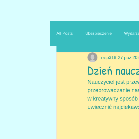
All Posts
Ubezpieczenie
Wydarze
rrsp318
27 paź 20
Dzień nauc
Nauczyciel jest prz
przeprowadzanie nas
w kreatywny sposób 
uwiecznić najciekaws