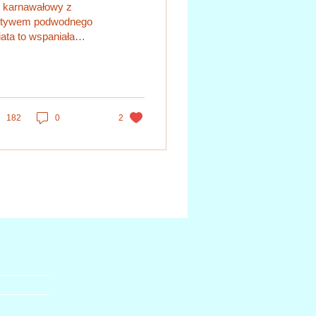
l karnawałowy z
tywem podwodnego
ata to wspaniała
zja, by przenieść się
magiczny świat oceanu
en kolorowych ryb,...
182
0
2