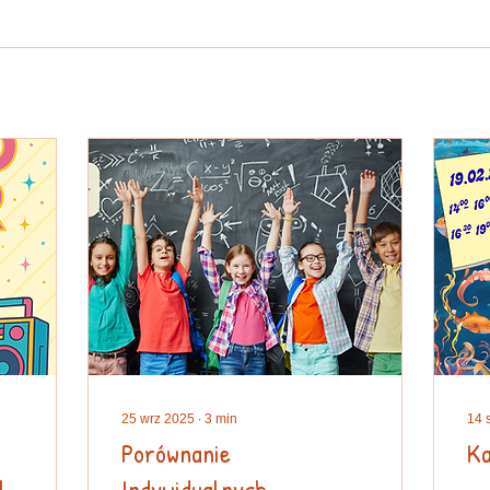
25 wrz 2025
∙
3
min
14 
Porównanie
Ka
!
Indywidualnych