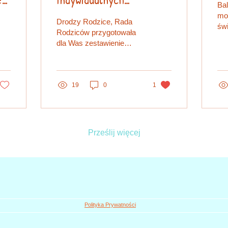
Ba
Ubezpieczeń NNW dla
mo
Drodzy Rodzice, Rada
świ
Dzieci
Rodziców przygotowała
oka
dla Was zestawienie
w 
dostępnych na rynku
peł
indywidualnych ofert
ubezpieczenia od
następstw...
19
0
1
Prześlij więcej
Polityka Prywatności