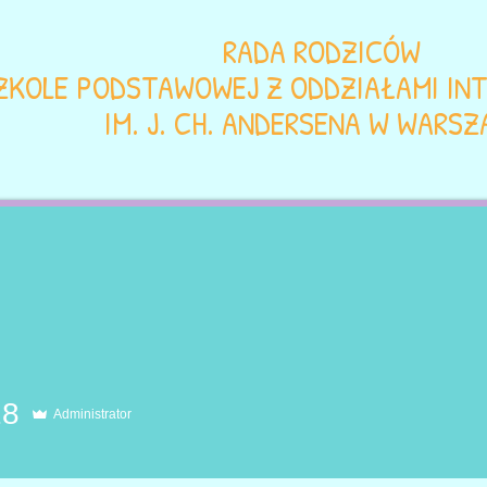
RADA RODZICÓW
ZKOLE PODSTAWOWEJ Z ODDZIAŁAMI INT
IM. J. CH. ANDERSENA W WARSZ
DOKUMENTY RR
DEKLARACJE WPŁAT
ACZYNAMY NOWY ROK SZKOLN
 GŁOWAMI PEŁNYMI ŚWIEŻYCH
18
Administrator