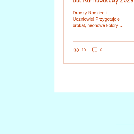
🪩✨
Drodzy Rodzice i
Uczniowie! Przygotujcie
brokat, neonowe kolory i
błyszczące stroje! Już 15
stycznia (czwartek)
nasza szkoła zamieni się
w roztańczony parkiet
10
0
prosto z lat 80.
Zapraszamy wszystkich
uczniów na
niezapomniany bal pod
hasłem Disco Fever 80' !
🎶🌈 Czekają na Was
największe hity dekady i i
mnóstwo pozytywnej
energii! 🕒 Harmonogram
zabawy: Klasy 0-3 14:00 -
16:00 Klasy 4-8 16:30 -
18:30 🧥 Co warto
przygotować? Strój: Mile