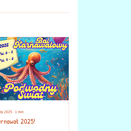
sty 2025
∙
1
min
rnawał 2025!