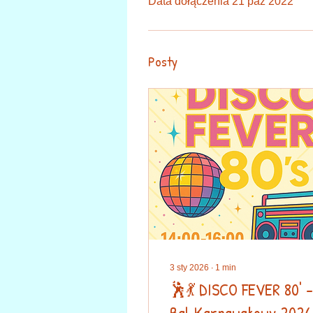
Data dołączenia 21 paź 2022
Posty
3 sty 2026
∙
1
min
🕺💃 DISCO FEVER 80' –
Bal Karnawałowy 2026