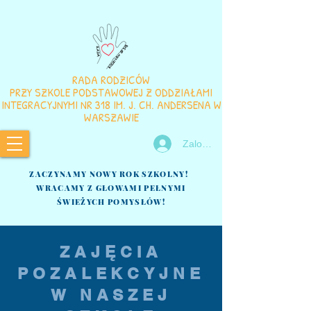
RADA RODZICÓW
PRZY SZKOLE PODSTAWOWEJ Z ODDZIAŁAMI
INTEGRACYJNYMI NR 318 IM. J. CH. ANDERSENA W
WARSZAWIE
Zaloguj się
ZACZYNAMY NOWY ROK SZKOLNY!
WRACAMY Z GŁOWAMI PEŁNYMI
ŚWIEŻYCH POMYSŁÓW!
ZAJĘCIA
POZALEKCYJNE
W NASZEJ