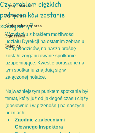
Czy problem ciężkich
Ubezpieczenie
podręczników zostanie
Wydarzenia
zażegnany?
Kartka z kalendarza
W związku z brakiem możliwości 
Ogłoszenia
udziału Dyrekcji na ostatnim zebraniu 
Świetlica
Rady Rodziców, na nasza prośbę 
zostało zorganizowane spotkanie 
uzupełniające. Kwestie poruszone na 
tym spotkaniu znajdują się w 
załączonej notatce.
Najważniejszym punktem spotkania był 
temat, który już od jakiegoś czasu ciąży 
(dosłownie i w przenośni) na naszych 
uczniach.
Zgodnie z zaleceniami 
Głównego Inspektora 