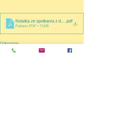
Notatka ze spotkania z dyrekcją 30112022
.pdf
Pobierz PDF • 71KB
Ogłoszenia
Wydarzenia
Zobacz wszystkie
Ostatnie posty