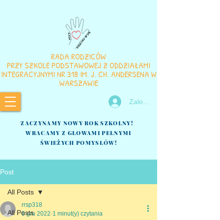
RADA RODZICÓW
PRZY SZKOLE PODSTAWOWEJ Z ODDZIAŁAMI
INTEGRACYJNYMI NR 318 IM. J. CH. ANDERSENA W
WARSZAWIE
Zaloguj się
ZACZYNAMY NOWY ROK SZKOLNY!
WRACAMY Z GŁOWAMI PEŁNYMI
ŚWIEŻYCH POMYSŁÓW!
Post
All Posts
rrsp318
All Posts
8 gru 2022
1 minut(y) czytania