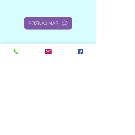
POZNAJ NAS
REALIZACJA
ROCZNEGO
PLANU
WYPEŁNIJ DEKLARACJĘ
Polityka Prywatności